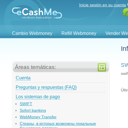
Inicie sesión en su cuenta
Cambio Webmoney
Refill Webmoney
Vender W
In
SW
Áreas temáticas:
swif
Cuenta
Preguntas y respuestas (FAQ)
Últ
Los sistemas de pago
SWIFT
Sofort banking
WebMoney Transfer
Страны, в которых возможны локальные
банковские платежи