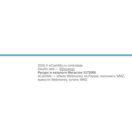
2026 © eCashMe.ru controlada
Diseño web —
RDesigner
Ресурс в каталоге Мегасток #172005
eCashMe — обмен Webmoney на Paypal, пополнить WMZ,
вывести Webmoney, купить WMZ