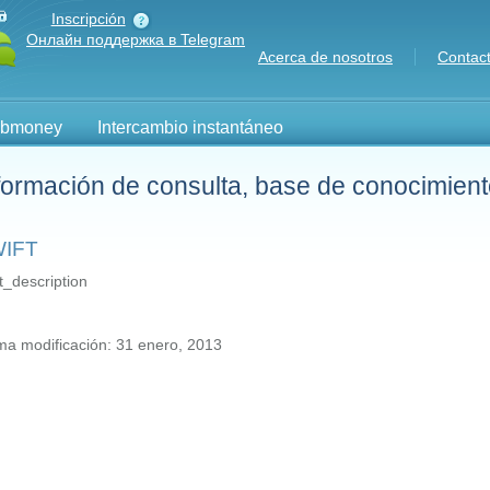
Inscripción
Онлайн поддержка в Telegram
Acerca de nosotros
Contac
ebmoney
Intercambio instantáneo
formación de consulta, base de conocimien
IFT
t_description
ima modificación: 31 enero, 2013