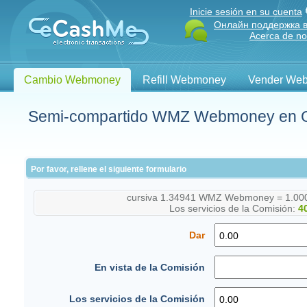
Inicie sesión en su cuenta
Онлайн поддержка в
Acerca de no
Cambio Webmoney
Refill Webmoney
Vender We
Semi-compartido WMZ Webmoney en 
Por favor, rellene el siguiente formulario
cursiva
1.34941
WMZ Webmoney =
1.00
Los servicios de la Comisión:
4
Dar
En vista de la Comisión
Los servicios de la Comisión