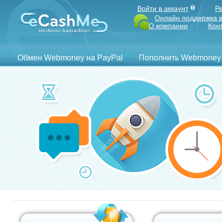
Войти в аккаунт
Р
Онлайн поддержка в
О компании
Кон
Обмен Webmoney на PayPal
Пополнить Webmoney