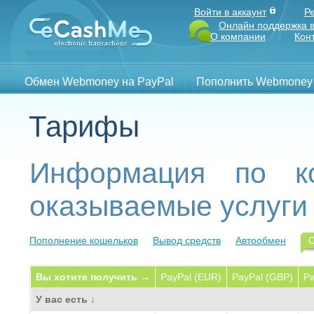
Войти в аккаунт
Р
Онлайн поддержка в
О компании
Кон
Обмен Webmoney на PayPal
Пополнить Webmoney
Тарифы
Информация по к
оказываемые услуги
Пополнение кошельков
Вывод средств
Автообмен
Вы хотите получить →
PayPal (EUR)
PayPal (GBP)
Pa
У вас есть ↓