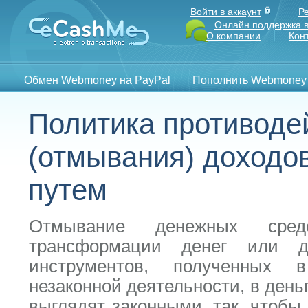
Войти в аккаунт
Р
Онлайн поддержка в
О компании
Кон
Обмен Webmoney на PayPal
Пополнить Webmoney
Политика противоде
(отмывания) доходо
путем
Отмывание денежных сре
трансформации денег или др
инструментов, полученных в
незаконной деятельности, в день
выглядят законными, так, чтобы