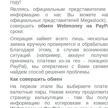
году!
Являясь официальным представителе
информацию о нас Вы можете най
официальных представителей Megastock)
совершить
обмен Webmoney на PayP
сроки.
Операция займет всего лишь нескольк
заявка вручную проверяется и обрабатыв
Благодаря этому, в случае возникнов
ситуаций (например, аккаунт получ
принимать платежи из-за гео - локацио
PayPal), мы оперативно с Вами свяже
найдем способ решения проблемы.
Как совершить обмен
На первом этапе Вы выбираете плат
валютные пары. Нажав кнопку продолжить
страницу калькуляции - там Вы полу
информацию по котировкам и коми