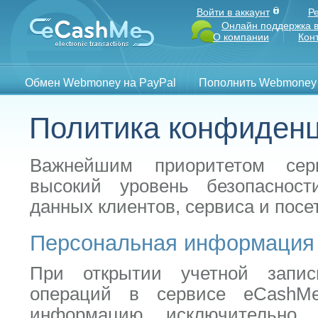
Войти в аккаунт
Р
Онлайн поддержка в
О компании
Кон
Обмен Webmoney на PayPal
Пополнить Webmoney
Политика конфиден
Важнейшим приоритетом сер
высокий уровень безопаснос
данных клиентов, сервиса и посе
Персональная информация
При открытии учетной запи
операций в сервисе eCashM
информацию исключительно