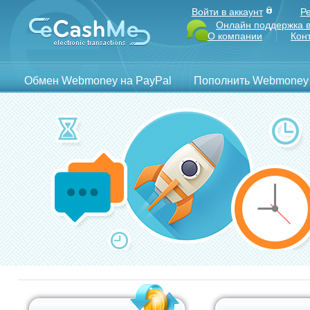
Войти в аккаунт
Р
Онлайн поддержка в
О компании
Кон
Обмен Webmoney на PayPal
Пополнить Webmoney