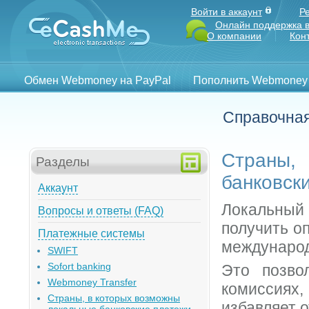
Войти в аккаунт
Р
Онлайн поддержка в
О компании
Кон
Обмен Webmoney на PayPal
Пополнить Webmoney
Справочная
Страны
Разделы
банковск
Аккаунт
Локальный 
Вопросы и ответы (FAQ)
получить о
Платежные системы
международ
SWIFT
Sofort banking
Это позво
Webmoney Transfer
комиссиях
Страны, в которых возможны
избавляет 
локальные банковские платежи